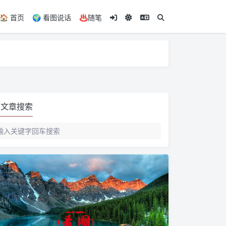
🏠️ 首页
🌍️ 看图说话
♨️随笔
文章搜索