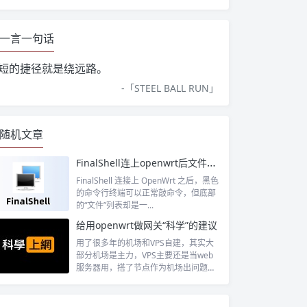
一言一句话
短的捷径就是绕远路。
-「
STEEL BALL RUN
」
随机文章
FinalShell连上openwrt后文件这里没有显示
FinalShell 连接上 OpenWrt 之后，黑色
的命令行终端可以正常敲命令，但底部
的“文件”列表却是一...
给用openwrt做网关“科学”的建议
用了很多年的机场和VPS自建，其实大
部分机场是主力，VPS主要还是当web
服务器用，搭了节点作为机场出问题时
候...