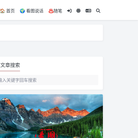
🏠️ 首页
🌍️ 看图说话
♨️随笔
文章搜索