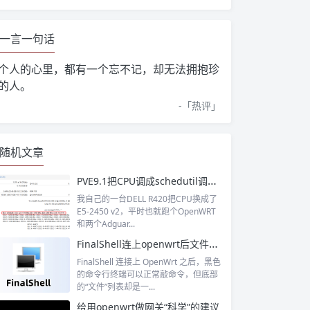
一言一句话
个人的心里，都有一个忘不记，却无法拥抱珍
的人。
-「
热评
」
随机文章
PVE9.1把CPU调成schedutil调度模式
我自己的一台DELL R420把CPU换成了
E5-2450 v2，平时也就跑个OpenWRT
和两个Adguar...
FinalShell连上openwrt后文件这里没有显示
FinalShell 连接上 OpenWrt 之后，黑色
的命令行终端可以正常敲命令，但底部
的“文件”列表却是一...
给用openwrt做网关“科学”的建议