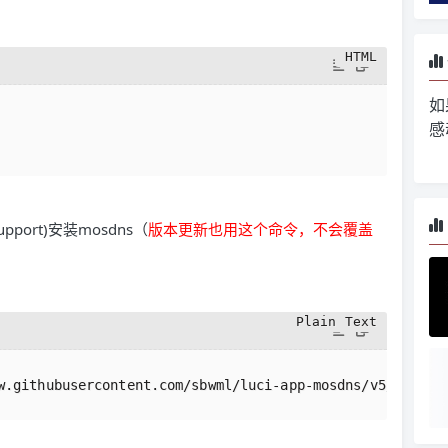
如
感
ure support)安装mosdns（
版本更新也用这个命令，不会覆盖
w.githubusercontent.com/sbwml/luci-app-mosdns/v5/instal