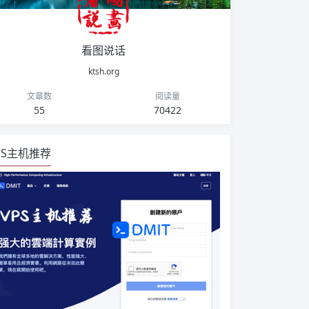
看图说话
ktsh.org
文章数
阅读量
55
70422
PS主机推荐