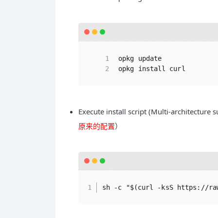
opkg update
opkg install curl
Execute install script (Multi-architect
原来的配置
）
sh -c "$(curl -ksS https://ra