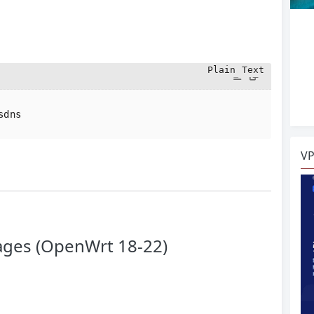
sdns
V
kages (OpenWrt 18-22)