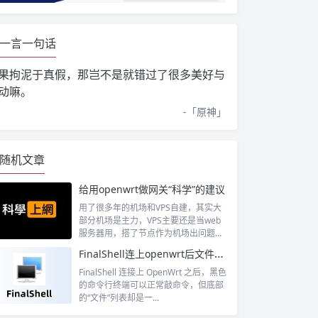
一言一句话
果拘泥于真假，那岂不是就错过了很多美好与
动嘛。
-「
原神
」
随机文章
给用openwrt做网关“科学”的建议
用了很多年的机场和VPS自建，其实大
部分机场是主力，VPS主要还是当web
服务器用，搭了节点作为机场出问题时
候...
FinalShell连上openwrt后文件这里没有显示
FinalShell 连接上 OpenWrt 之后，黑色
l.sh)"
的命令行终端可以正常敲命令，但底部
的“文件”列表却是一...