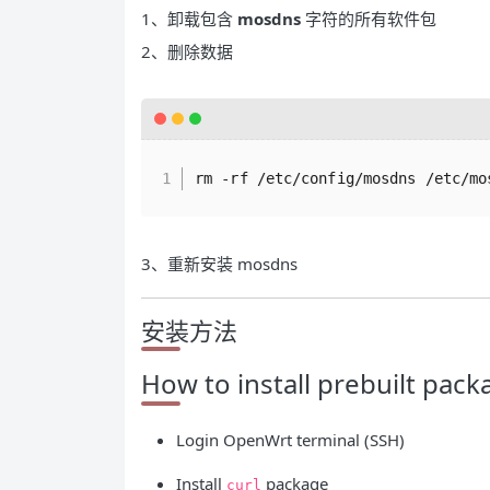
1、卸载包含
mosdns
字符的所有软件包
2、删除数据
rm -rf /etc/config/mosdns /etc/mo
3、重新安装 mosdns
安装方法
How to install prebuilt pac
Login OpenWrt terminal (SSH)
Install
package
curl