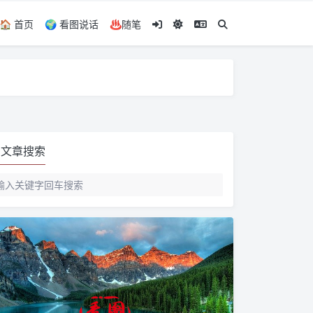
🏠️ 首页
🌍️ 看图说话
♨️随笔
文章搜索