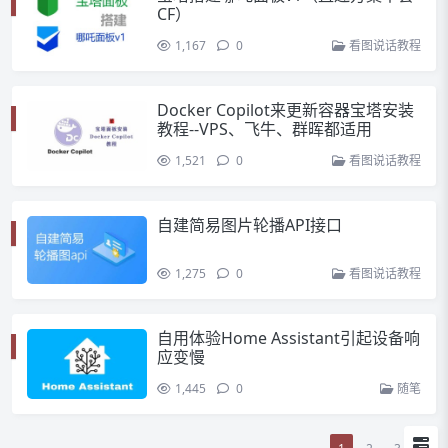
CF）
1,167
0
看图说话教程
Docker Copilot来更新容器宝塔安装
教程--VPS、飞牛、群晖都适用
1,521
0
看图说话教程
自建简易图片轮播API接口
1,275
0
看图说话教程
自用体验Home Assistant引起设备响
应变慢
1,445
0
随笔