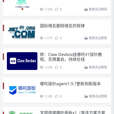
1,725
0
看图说话教程
国际域名删除域名的规律
1,177
0
看图说话教程
转：Claw Devbox挂哪吒V1探针教
程，无惧重启，持续在线
1,193
0
看图说话教程
哪吒探针agent1.9.7更新到新版本
1,185
0
看图说话教程
宝塔搭建哪吒面板v1（直连方案不套