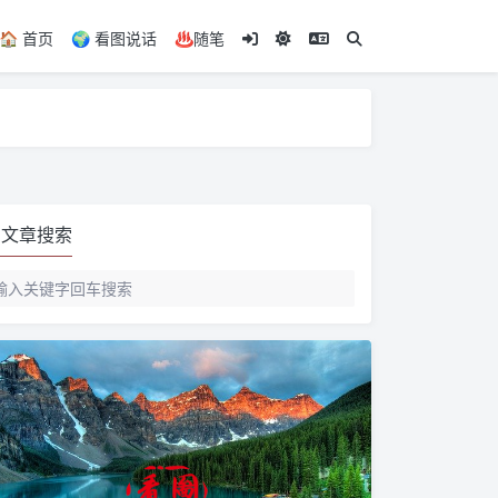
🏠️ 首页
🌍️ 看图说话
♨️随笔
文章搜索