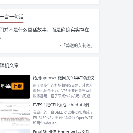
一言一句话
们并不是什么童话故事，而是确确实实存在
。
-「
葬送的芙莉莲
」
随机文章
给用openwrt做网关“科学”的建议
用了很多年的机场和VPS自建，其实大
部分机场是主力，VPS主要还是当web
服务器用，搭了节点作为机场出问题时
候...
PVE9.1把CPU调成schedutil调度模式
我自己的一台DELL R420把CPU换成了
E5-2450 v2，平时也就跑个OpenWRT
和两个Adguar...
FinalShell连上openwrt后文件这里没有显示