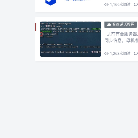
1,166
次阅读
看图说话教程
之前有台服务器上
同步信息，母机哪吒
1,263
次阅读