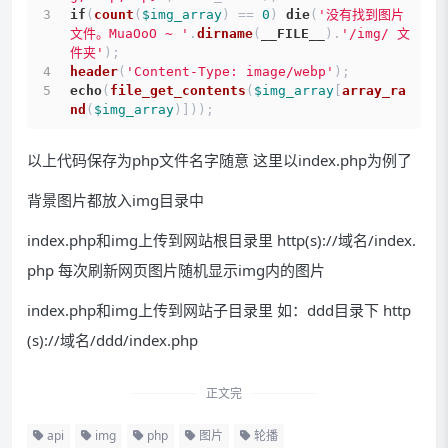
if
(
count
(
$img_array
) == 
0
) 
die
(
'没有找到图片
文件。MuaOoO ~ '
.
dirname
(
__FILE__
).
'/img/ 文
件夹'
);
header
(
'Content-Type: image/webp'
);
echo
(
file_get_contents
(
$img_array
[
array_ra
nd
(
$img_array
)]));
以上代码保存为php文件名字随意 这里以index.php为例了
背景图片都放入img目录中
index.php和img上传到网站根目录里 http(s)://域名/index.
php 每次刷新网页图片随机显示img内的图片
index.php和img上传到网站子目录里 如：ddd目录下 http
(s)://域名/ddd/index.php
正文完
api
img
php
图片
轮播