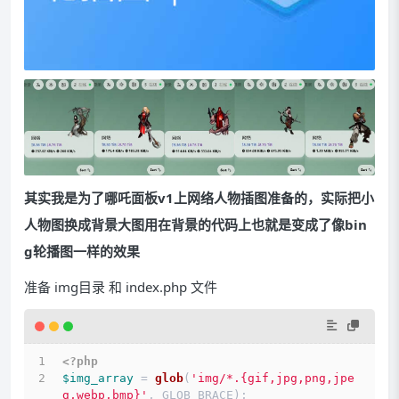
其实我是为了哪吒面板v1上网络人物插图准备的，实际把小
人物图换成背景大图用在背景的代码上也就是变成了像bin
g轮播图一样的效果
准备 img目录 和 index.php 文件
<?php
$img_array 
= 
glob
(
'img/*.{gif,jpg,png,jpe
g,webp,bmp}'
, GLOB_BRACE);