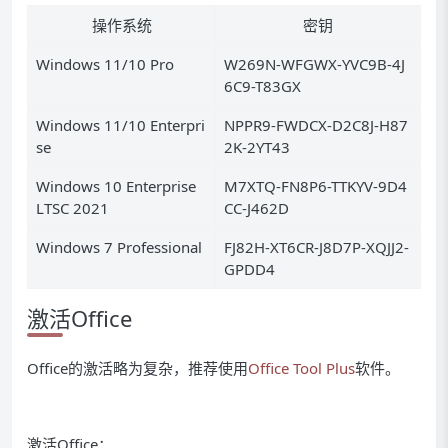
操作系统
密钥
Windows 11/10 Pro
W269N-WFGWX-YVC9B-4J
6C9-T83GX
Windows 11/10 Enterpri
NPPR9-FWDCX-D2C8J-H87
se
2K-2YT43
Windows 10 Enterprise
M7XTQ-FN8P6-TTKYV-9D4
LTSC 2021
CC-J462D
Windows 7 Professional
FJ82H-XT6CR-J8D7P-XQJJ2-
GPDD4
激活Office
Office的激活略为复杂，推荐使用
Office Tool Plus
软件。
激活Office：