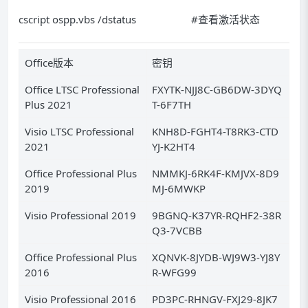
cscript ospp.vbs /dstatus #查看激活状态
Office版本
密钥
Office LTSC Professional
FXYTK-NJJ8C-GB6DW-3DYQ
Plus 2021
T-6F7TH
Visio LTSC Professional
KNH8D-FGHT4-T8RK3-CTD
2021
YJ-K2HT4
Office Professional Plus
NMMKJ-6RK4F-KMJVX-8D9
2019
MJ-6MWKP
Visio Professional 2019
9BGNQ-K37YR-RQHF2-38R
Q3-7VCBB
Office Professional Plus
XQNVK-8JYDB-WJ9W3-YJ8Y
2016
R-WFG99
Visio Professional 2016
PD3PC-RHNGV-FXJ29-8JK7