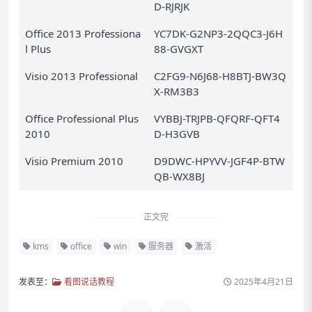
D-RJRJK
Office 2013 Professiona
YC7DK-G2NP3-2QQC3-J6H
l Plus
88-GVGXT
Visio 2013 Professional
C2FG9-N6J68-H8BTJ-BW3Q
X-RM3B3
Office Professional Plus
VYBBJ-TRJPB-QFQRF-QFT4
2010
D-H3GVB
Visio Premium 2010
D9DWC-HPYVV-JGF4P-BTW
QB-WX8BJ
正文完
kms
office
win
服务器
激活
发表至：
看图说话教程
2025年4月21日