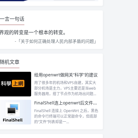
一言一句话
界观的转变是一个根本的转变。
-「
关于如何正确处理人民内部矛盾的问题
」
随机文章
给用openwrt做网关“科学”的建议
用了很多年的机场和VPS自建，其实大
部分机场是主力，VPS主要还是当web
服务器用，搭了节点作为机场出问题时
候...
FinalShell连上openwrt后文件这里没有显示
FinalShell 连接上 OpenWrt 之后，黑色
的命令行终端可以正常敲命令，但底部
的“文件”列表却是一...