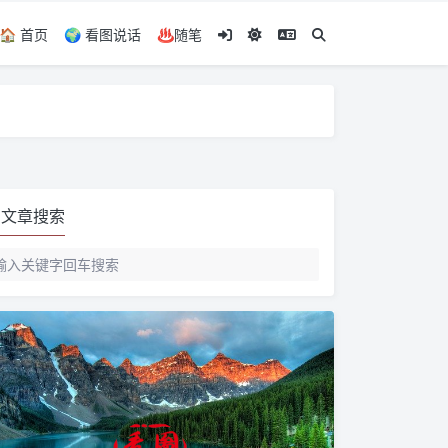
🏠️ 首页
🌍️ 看图说话
♨️随笔
文章搜索