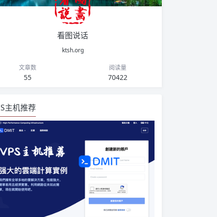
看图说话
ktsh.org
文章数
阅读量
55
70422
PS主机推荐