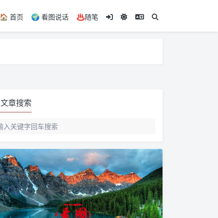
🏠️ 首页
🌍️ 看图说话
♨️随笔
文章搜索